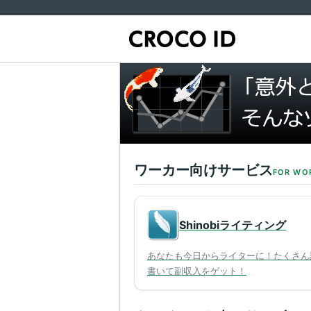
ワーカー向けサービス
FOR WO
Shinobiライティング
あなたも今日からライターに！たくさん
書いて副収入をゲット！