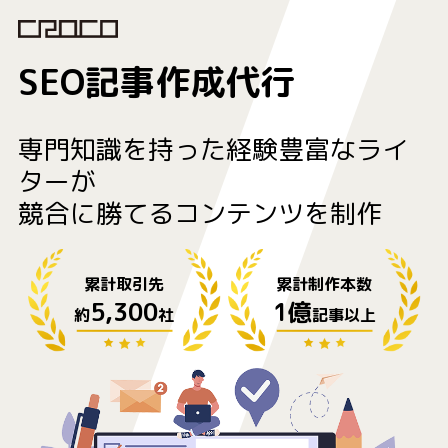
SEO記事作成代行
専門知識を持った経験豊富なライ
ターが
競合に勝てるコンテンツを制作
累計取引先
累計制作本数
5,300
1億
約
社
記事以上